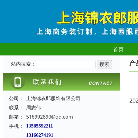
首页
产
站内搜索：
公司：
上海锦衣郎服饰有限公司
20
联系：
周志伟
邮箱：
516992890@qq.com
手机：
13585592211
13166274191