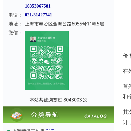
18353967581
电话：
021-31427741
地址：
上海市奉贤区金海公路6055号11幢5层
微信：
价
在
首
和
本站共被浏览过 8043003 次
其
计
上海劳保工作服
217