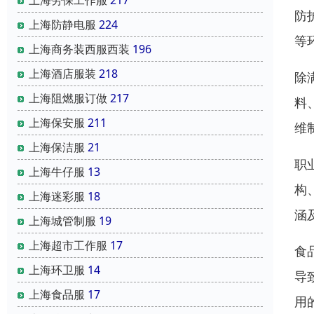
防
上海防静电服
224
等
上海商务装西服西装
196
上海酒店服装
218
除
上海阻燃服订做
217
料
上海保安服
211
维
上海保洁服
21
职
上海牛仔服
13
构
上海迷彩服
18
涵
上海城管制服
19
上海超市工作服
17
食
上海环卫服
14
导
上海食品服
17
用