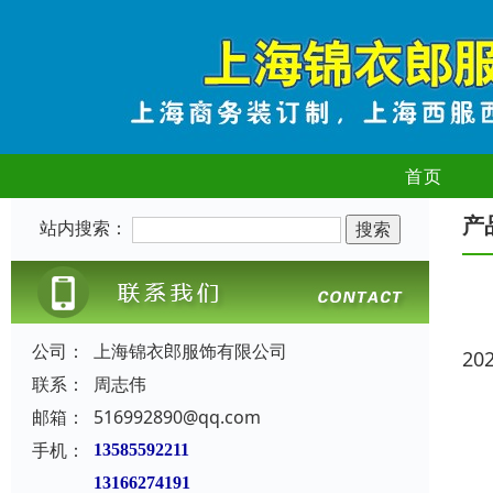
首页
产
站内搜索：
公司：
上海锦衣郎服饰有限公司
20
联系：
周志伟
邮箱：
516992890@qq.com
手机：
13585592211
13166274191