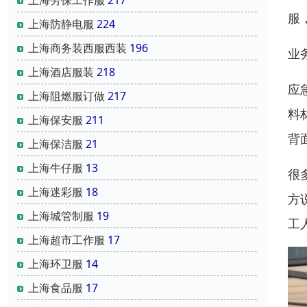
服
上海防静电服
224
上海商务装西服西装
196
业
上海酒店服装
218
应
上海阻燃服订做
217
料
上海保安服
211
背
上海保洁服
21
上海牛仔服
13
很
上海迷彩服
18
方
上海城管制服
19
工
上海超市工作服
17
上海环卫服
14
上海食品服
17