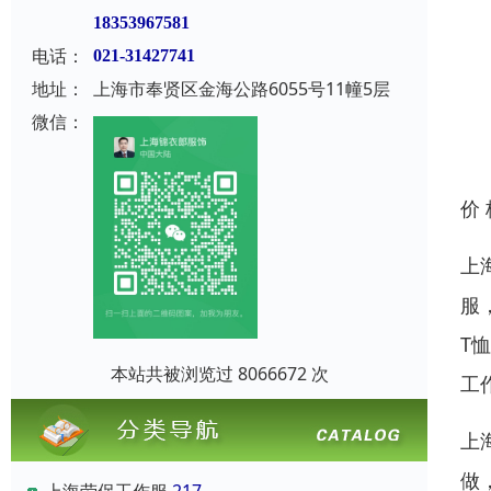
18353967581
电话：
021-31427741
地址：
上海市奉贤区金海公路6055号11幢5层
微信：
价
上
服
T
本站共被浏览过 8066672 次
工
上
做
上海劳保工作服
217