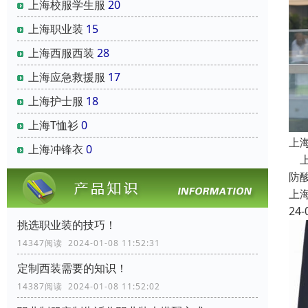
上海校服学生服
20
上海职业装
15
上海西服西装
28
上海应急救援服
17
上海护士服
18
上海T恤衫
0
上
上海冲锋衣
0
上
防
上
24-
挑选职业装的技巧！
14347阅读 2024-01-08 11:52:31
定制西装需要的知识！
14387阅读 2024-01-08 11:52:02