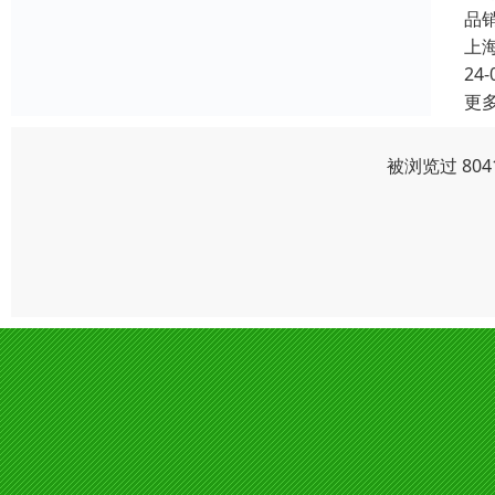
品
上
24-
更
被浏览过 80