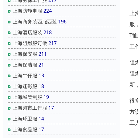
上海防静电服
224
上
上海商务装西服西装
196
服
上海酒店服装
218
T
上海阻燃服订做
217
工
上海保安服
211
阻
上海保洁服
21
阻
上海牛仔服
13
新
上海迷彩服
18
上海城管制服
19
很
上海超市工作服
17
方
上海环卫服
14
工
上海食品服
17