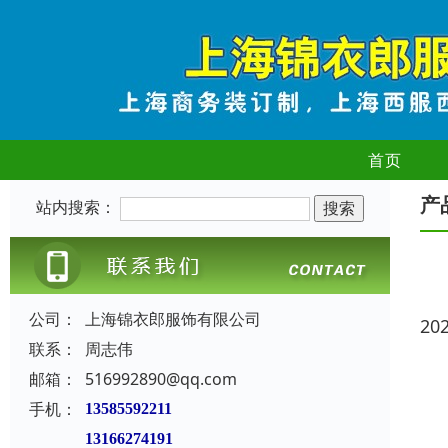
首页
产
站内搜索：
公司：
上海锦衣郎服饰有限公司
20
联系：
周志伟
邮箱：
516992890@qq.com
手机：
13585592211
13166274191