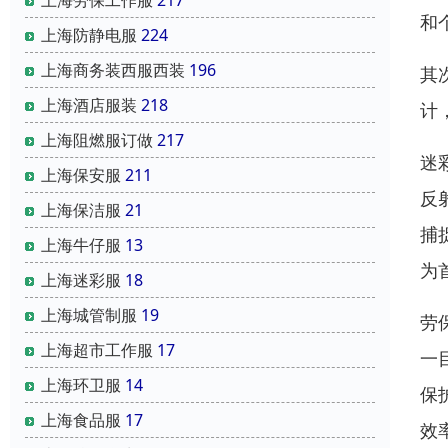
和
上海防静电服
224
上海商务装西服西装
196
其
上海酒店服装
218
计
上海阻燃服订做
217
迷
上海保安服
211
反
上海保洁服
21
捕
上海牛仔服
13
为
上海迷彩服
18
上海城管制服
19
劳
上海超市工作服
17
一
上海环卫服
14
保
上海食品服
17
效