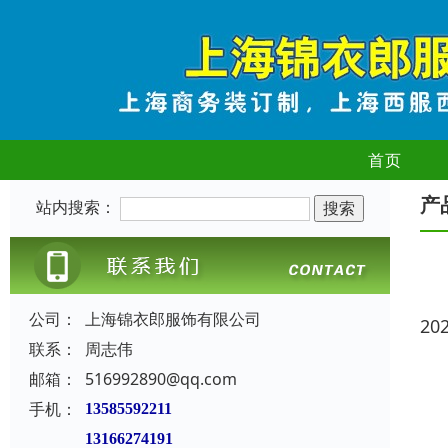
首页
产
站内搜索：
公司：
上海锦衣郎服饰有限公司
20
联系：
周志伟
邮箱：
516992890@qq.com
手机：
13585592211
13166274191