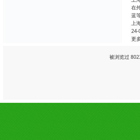
在
蓝
上
24-
更
被浏览过 80