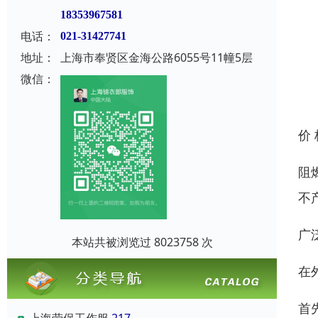
18353967581
电话：
021-31427741
地址：
上海市奉贤区金海公路6055号11幢5层
微信：
价
阻
不
广
本站共被浏览过 8023758 次
在
首
上海劳保工作服
217