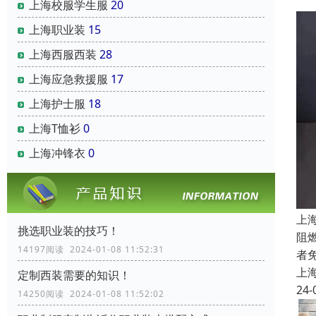
上海校服学生服
20
上海职业装
15
上海西服西装
28
上海应急救援服
17
上海护士服
18
上海T恤衫
0
上海冲锋衣
0
上
挑选职业装的技巧！
阻
14197阅读 2024-01-08 11:52:31
者
上
定制西装需要的知识！
24-
14250阅读 2024-01-08 11:52:02