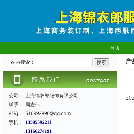
首页
产
站内搜索：
公司：
上海锦衣郎服饰有限公司
20
联系：
周志伟
邮箱：
516992890@qq.com
手机：
13585592211
13166274191