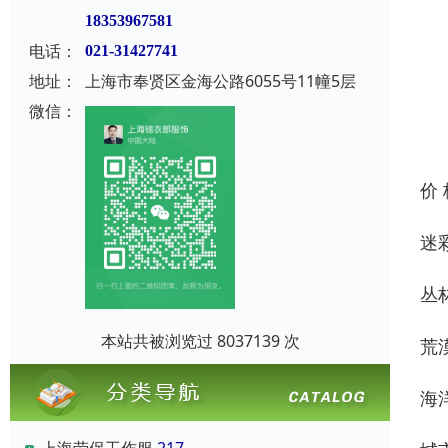
18353967581
电话：
021-31427741
地址：
上海市奉贤区金海公路6055号11幢5层
微信：
价
迷
丛
本站共被浏览过 8037139 次
荒
海
上海劳保工作服
217