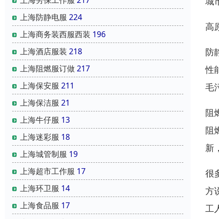
城
上海防静电服
224
高
上海商务装西服西装
196
上海酒店服装
218
防
上海阻燃服订做
217
性
上海保安服
211
毛
上海保洁服
21
阻
上海牛仔服
13
阻
上海迷彩服
18
新
上海城管制服
19
上海超市工作服
17
很
上海环卫服
14
方
上海食品服
17
工