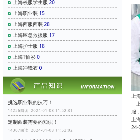
上海校服学生服
20
上海职业装
15
上海西服西装
28
上海应急救援服
17
上海护士服
18
上海T恤衫
0
上海冲锋衣
0
上
挑选职业装的技巧！
上
14256阅读 2024-01-08 11:52:31
服
上
定制西装需要的知识！
24-
14307阅读 2024-01-08 11:52:02