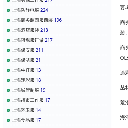
要
上海防静电服
224
上海商务装西服西装
196
商
上海酒店服装
218
装
上海阻燃服订做
217
商
上海保安服
211
O
上海保洁服
21
上海牛仔服
13
迷
上海迷彩服
18
丛
上海城管制服
19
上海超市工作服
17
荒
上海环卫服
14
海
上海食品服
17