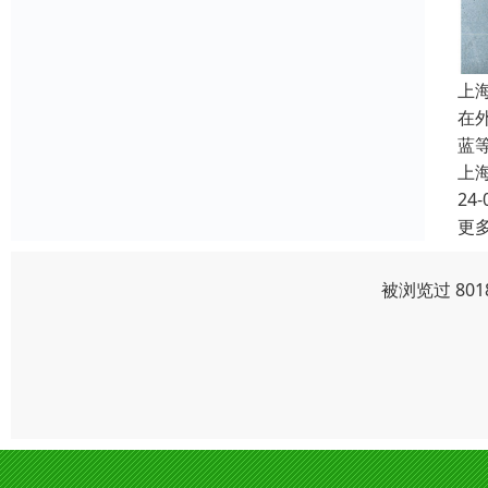
上
在
蓝
上
24-
更
被浏览过 80