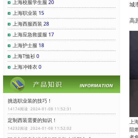
上海校服学生服
20
城
上海职业装
15
高
上海西服西装
28
上海应急救援服
17
上海护士服
18
上海T恤衫
0
上海冲锋衣
0
挑选职业装的技巧！
14174阅读 2024-01-08 11:52:31
定制西装需要的知识！
上
14232阅读 2024-01-08 11:52:02
阻
者