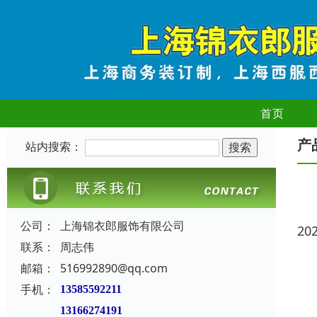
首页
产
站内搜索：
公司：
上海锦衣郎服饰有限公司
20
联系：
周志伟
邮箱：
516992890@qq.com
手机：
13585592211
13166274191