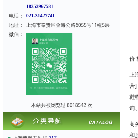
18353967581
电话：
021-31427741
地址：
上海市奉贤区金海公路6055号11幢5层
微信：
价
上
营
鞋
本站共被浏览过 8018542 次
询
商
和
上海劳保工作服
217