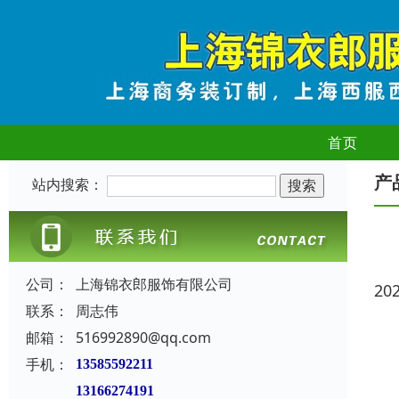
首页
产
站内搜索：
公司：
上海锦衣郎服饰有限公司
20
联系：
周志伟
邮箱：
516992890@qq.com
手机：
13585592211
13166274191