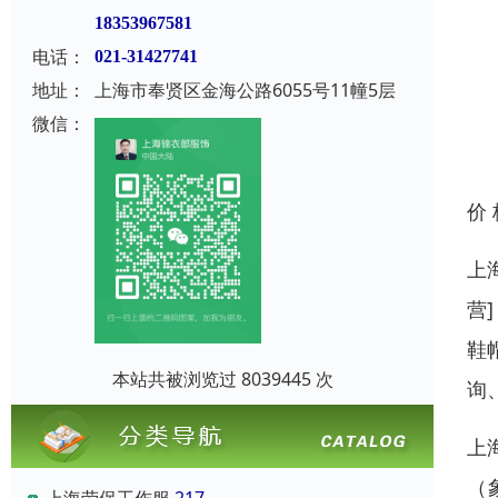
18353967581
电话：
021-31427741
地址：
上海市奉贤区金海公路6055号11幢5层
微信：
价
上
营
鞋
本站共被浏览过 8039445 次
询
上
（
上海劳保工作服
217