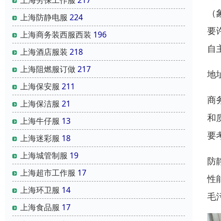
（
上海防静电服
224
要
上海商务装西服西装
196
自
上海酒店服装
218
上海阻燃服订做
217
地
上海保安服
211
商
上海保洁服
21
和
上海牛仔服
13
要
上海迷彩服
18
上海城管制服
19
防
上海超市工作服
17
性
上海环卫服
14
毛
上海食品服
17