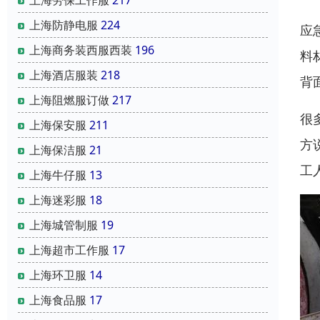
上海防静电服
224
应
上海商务装西服西装
196
料
上海酒店服装
218
背
上海阻燃服订做
217
很
上海保安服
211
方
上海保洁服
21
工
上海牛仔服
13
上海迷彩服
18
上海城管制服
19
上海超市工作服
17
上海环卫服
14
上海食品服
17