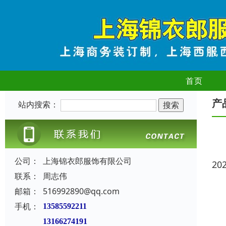
首页
产
站内搜索：
公司：
上海锦衣郎服饰有限公司
20
联系：
周志伟
邮箱：
516992890@qq.com
手机：
13585592211
13166274191