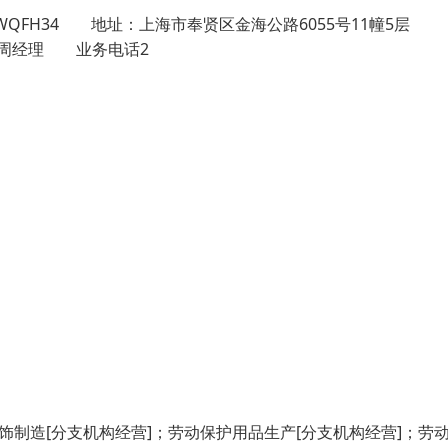
CRWQFH34 地址：上海市奉贤区金海公路6055号11幢
系人：周经理 业务电话2
制造[分支机构经营]；劳动保护用品生产[分支机构经营]；劳