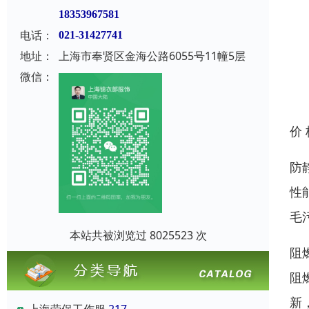
18353967581
电话：
021-31427741
地址：
上海市奉贤区金海公路6055号11幢5层
微信：
价
防
性
毛
本站共被浏览过 8025523 次
阻
阻
新
上海劳保工作服
217