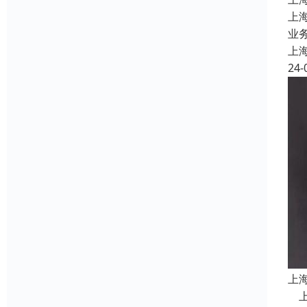
上
业务
上
24-
上
上