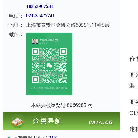
18353967581
电话：
021-31427741
地址：
上海市奉贤区金海公路6055号11幢5层
微信：
价
商
装
商
本站共被浏览过 8066985 次
O
迷
上海劳保工作服
217