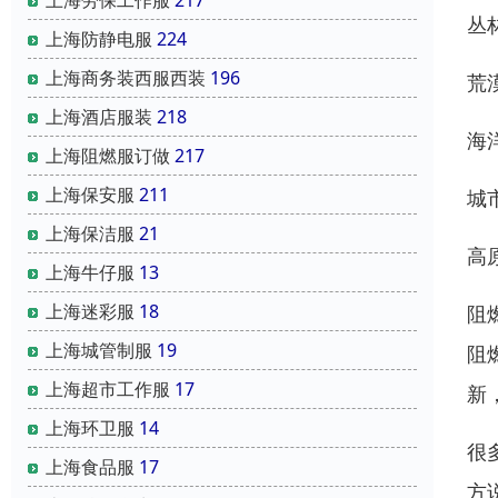
丛
上海防静电服
224
上海商务装西服西装
196
荒
上海酒店服装
218
海
上海阻燃服订做
217
上海保安服
211
城
上海保洁服
21
高
上海牛仔服
13
上海迷彩服
18
阻
上海城管制服
19
阻
上海超市工作服
17
新
上海环卫服
14
很
上海食品服
17
方