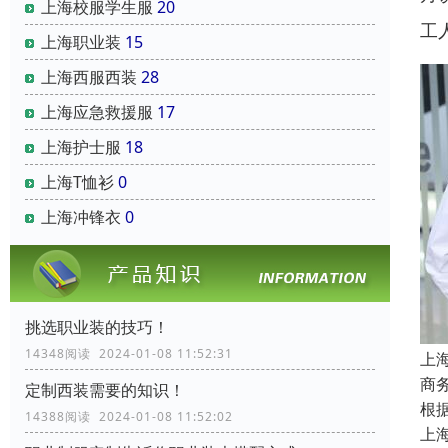
上海校服学生服
20
工
上海职业装
15
上海西服西装
28
上海应急救援服
17
上海护士服
18
上海T恤衫
0
上海冲锋衣
0
挑选职业装的技巧！
14348阅读 2024-01-08 11:52:31
上
商
定制西装需要的知识！
根
14388阅读 2024-01-08 11:52:02
上