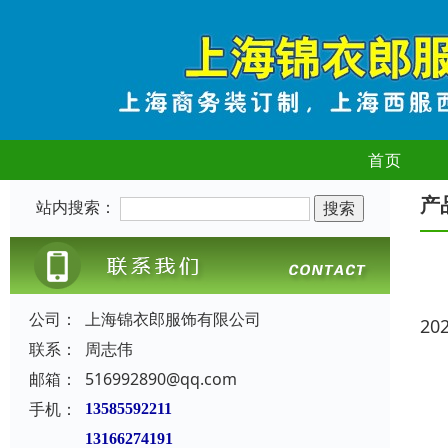
首页
产
站内搜索：
公司：
上海锦衣郎服饰有限公司
20
联系：
周志伟
邮箱：
516992890@qq.com
手机：
13585592211
13166274191